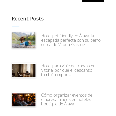
Recent Posts
Hotel pet friendly en Álava: la
escapada perfecta con su perro
cerca de Vitoria-Gasteiz
Hotel para viaje de trabajo en
Vitoria: por qué el descanso
también importa
Cómo organizar eventos de
empresa únicos en hoteles
boutique de Álava